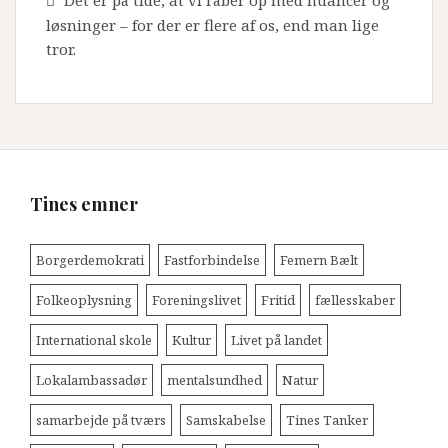
Det er på tide, at vi råber op med nuancer og
løsninger – for der er flere af os, end man lige
tror.
Tines emner
Borgerdemokrati
Fastforbindelse
Femern Bælt
Folkeoplysning
Foreningslivet
Fritid
fællesskaber
International skole
Kultur
Livet på landet
Lokalambassadør
mentalsundhed
Natur
samarbejde på tværs
Samskabelse
Tines Tanker