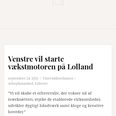
Venstre vil starte
vækstmotoren på Lolland
september 24, 2021
Tinevintherclausen
Arbejdsmarked
,
Erhverv
”Vi vil skabe et erhvervsliv, der vokser ud af
iværksætteri, styrke de etablerede virksomheder,
udvikler dygtigt håndværk samt kloge og kreative
hoveder.”