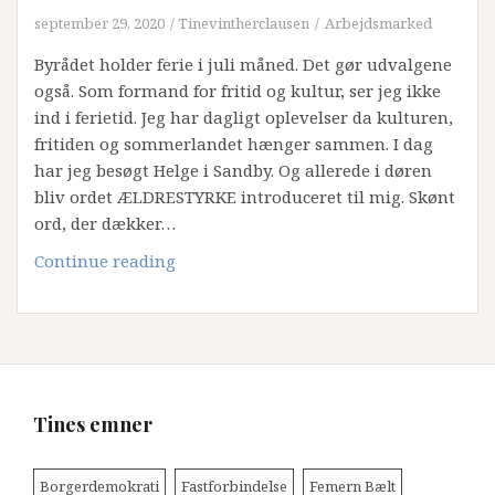
september 29, 2020
Tinevintherclausen
Arbejdsmarked
Byrådet holder ferie i juli måned. Det gør udvalgene
også. Som formand for fritid og kultur, ser jeg ikke
ind i ferietid. Jeg har dagligt oplevelser da kulturen,
fritiden og sommerlandet hænger sammen. I dag
har jeg besøgt Helge i Sandby. Og allerede i døren
bliv ordet ÆLDRESTYRKE introduceret til mig. Skønt
ord, der dækker…
Tines
Continue reading
Tanker
om
ældrestyrken
og
Det
Grå
Tines emner
Guld.
Borgerdemokrati
Fastforbindelse
Femern Bælt