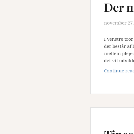
Der m
november 27,
I Venstre tror
der består af
mellem plejec
det vil udvikl
Continue rea