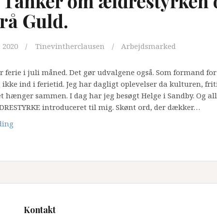
 Tanker om ældrestyrken 
rå Guld.
 2020
Tinevintherclausen
Arbejdsmarked
r ferie i juli måned. Det gør udvalgene også. Som formand for 
g ikke ind i ferietid. Jeg har dagligt oplevelser da kulturen, fri
hænger sammen. I dag har jeg besøgt Helge i Sandby. Og all
DRESTYRKE introduceret til mig. Skønt ord, der dækker…
Tines
ding
Tanker
om
ældrestyrken
og
Det
Grå
Guld.
Kontakt