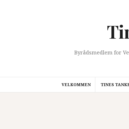
Videre
til
indhold
Ti
Byrådsmedlem for Ve
VELKOMMEN
TINES TANK