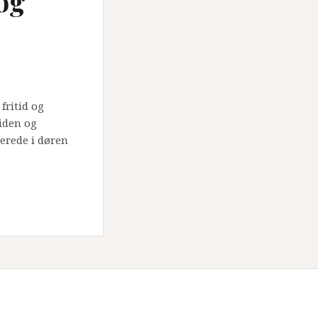
og
fritid og
tiden og
erede i døren