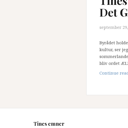
Tines
Det G
september 29,
Byrådet holde
kultur, ser je
sommerlandet 
bliv ordet ÆL
Continue rea
Tines emner