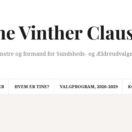
ne Vinther Clau
nstre og formand for Sundsheds- og Ældreudvalg
ER
HVEM ER TINE?
VALGPROGRAM, 2026-2029
K