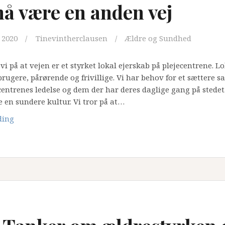
å være en anden vej
 2020
Tinevintherclausen
Ældre og Sundhed
 vi på at vejen er et styrket lokal ejerskab på plejecentrene. L
 brugere, pårørende og frivillige. Vi har behov for et sættere 
entrenes ledelse og dem der har deres daglige gang på stedet. 
e en sundere kultur. Vi tror på at…
Der
ding
må
være
en
anden
vej