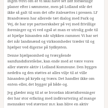
Ingen tvivl om at vi skal have set lidt forskellige
planer efter i sømmene, men på Lolland står det
ikke så galt til som det ofte italesættes i pressen. LF
Brandvæsen har allerede tæt dialog med Park og
Vej, de har nye partnerskaber på vej med frivillige
foreninger og vi ved også at man er utrolig gode til
at hjælpe hinanden når ulykken rammer. Vi har set
det når landmænd og virksomheder træder til og
hjælper ved digerne på Sydkysten.
Denne hjælpsomhed og tværgående
samfundsforståelse, kan ende med at være vores
aller største aktiv i Lolland Kommune. Den bygges
nedefra og den støttes at alles vilje til at ville
hinanden på kryds og tværs. Det handler ikke om
enten-eller, det bygger på både-og.
Jeg glæder mig til at se hvordan idrætsforeninger
der har stor erfaring med indkvartering af mange
mennsker ved stævner m.v. kan blive en aktiv