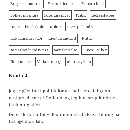
Borgerdemokrati
Fastforbindelse
Femern Bælt
Folkeoplysning
Foreningslivet
Fritid
fællesskaber
International skole
Kultur
Livet på landet
Lokalambassadør
mentalsundhed
Natur
samarbejde på tværs
Samskabelse
Tines Tanker
Uddannelse
Vækststrategi
ældrestyrken
Kontakt
Jeg er gået ind i politik for at skabe en dialog om
mulighederne på Lolland, og jeg har brug for dine
tanker og idéer.
Du er derfor altid velkommen til at skrive til mig på
ticla@lolland.dk.