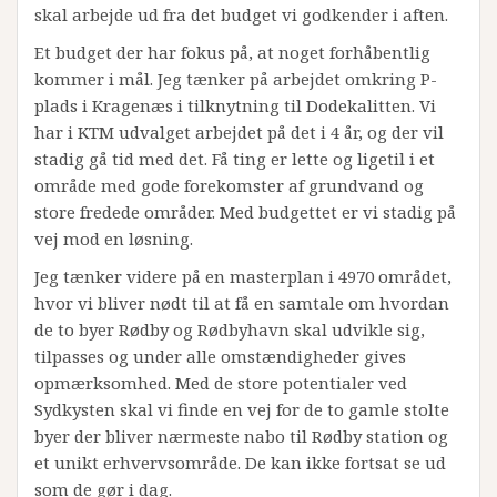
skal arbejde ud fra det budget vi godkender i aften.
Et budget der har fokus på, at noget forhåbentlig
kommer i mål. Jeg tænker på arbejdet omkring P-
plads i Kragenæs i tilknytning til Dodekalitten. Vi
har i KTM udvalget arbejdet på det i 4 år, og der vil
stadig gå tid med det. Få ting er lette og ligetil i et
område med gode forekomster af grundvand og
store fredede områder. Med budgettet er vi stadig på
vej mod en løsning.
Jeg tænker videre på en masterplan i 4970 området,
hvor vi bliver nødt til at få en samtale om hvordan
de to byer Rødby og Rødbyhavn skal udvikle sig,
tilpasses og under alle omstændigheder gives
opmærksomhed. Med de store potentialer ved
Sydkysten skal vi finde en vej for de to gamle stolte
byer der bliver nærmeste nabo til Rødby station og
et unikt erhvervsområde. De kan ikke fortsat se ud
som de gør i dag.