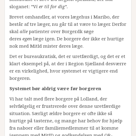
sloganet: ”V
i er til for dig”.
Brevet omhandler, at vores lægehus i Maribo, der
består af tre læger, nu går til at være to læger. Derfor
skal
alle
patienter over Borger.dk søge
deres
egen
læge igen. De borgere der ikke er hurtige
nok med MitId mister deres læge.
Det er bureaukratisk, det er uretfærdigt, og det er et
klart eksempel på, at der i Region Sjælland desværre
er en virkelighed, hvor systemet er vigtigere end
borgeren.
Systemet bør aldrig være før borgeren
Vi har talt med flere borgere på Lolland, der
selvfølgelig er frustrerede over denne uretfærdige
situation. Særligt ældre borgere er ofte ikke så
hurtige på tasterne, og mange har behov for hjælp
fra naboer eller familiemedlemmer til at komme
igennem med MitID og godkendelsen med QR-