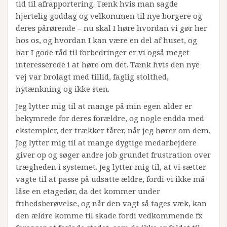
tid til afrapportering. Tænk hvis man sagde
hjertelig goddag og velkommen til nye borgere og
deres pårørende – nu skal I høre hvordan vi gør her
hos os, og hvordan I kan være en del af huset, og
har I gode råd til forbedringer er vi også meget
interesserede i at høre om det. Tænk hvis den nye
vej var brolagt med tillid, faglig stolthed,
nytænkning og ikke sten.
Jeg lytter mig til at mange på min egen alder er
bekymrede for deres forældre, og nogle endda med
ekstempler, der trækker tårer, når jeg hører om dem.
Jeg lytter mig til at mange dygtige medarbejdere
giver op og søger andre job grundet frustration over
trægheden i systemet. Jeg lytter mig til, at vi sætter
vagte til at passe på udsatte ældre, fordi vi ikke må
låse en etagedør, da det kommer under
frihedsberøvelse, og når den vagt så tages væk, kan
den ældre komme til skade fordi vedkommende fx