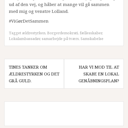
ud af den vej, og håber at mange vil gå sammen
med mig og venstre Lolland.
#ViGørDetSammen
Tagget
ældrestyrken
,
Borgerdemokrati
,
fællesskaber
,
Lokalambassadør
,
samarbejde på tværs
,
Samskabelse
Indlægsnavigation
TINES TANKER OM
HAR VI MOD TIL AT
ÆLDRESTYRKEN OG DET
SKABE EN LOKAL
GRÅ GULD.
GENÅBNINGSPLAN?