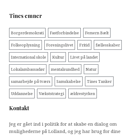
Tines emner
Borgerdemokrati
Fastforbindelse
Femern Bælt
Folkeoplysning
Foreningslivet
Fritid
fællesskaber
International skole
Kultur
Livet på landet
Lokalambassadør
mentalsundhed
Natur
samarbejde på tværs
Samskabelse
Tines Tanker
Uddannelse
Vækststrategi
ældrestyrken
Kontakt
Jeg er gået ind i politik for at skabe en dialog om
mulighederne på Lolland, og jeg har brug for dine