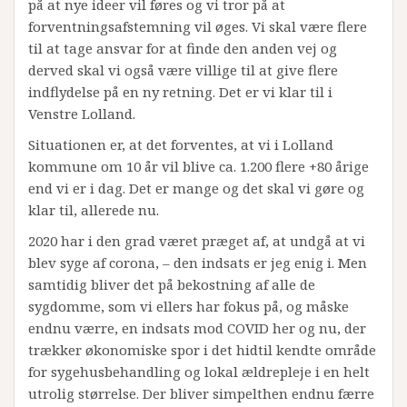
på at nye ideer vil føres og vi tror på at
forventningsafstemning vil øges. Vi skal være flere
til at tage ansvar for at finde den anden vej og
derved skal vi også være villige til at give flere
indflydelse på en ny retning. Det er vi klar til i
Venstre Lolland.
Situationen er, at det forventes, at vi i Lolland
kommune om 10 år vil blive ca. 1.200 flere +80 årige
end vi er i dag. Det er mange og det skal vi gøre og
klar til, allerede nu.
2020 har i den grad været præget af, at undgå at vi
blev syge af corona, – den indsats er jeg enig i. Men
samtidig bliver det på bekostning af alle de
sygdomme, som vi ellers har fokus på, og måske
endnu værre, en indsats mod COVID her og nu, der
trækker økonomiske spor i det hidtil kendte område
for sygehusbehandling og lokal ældrepleje i en helt
utrolig størrelse. Der bliver simpelthen endnu færre