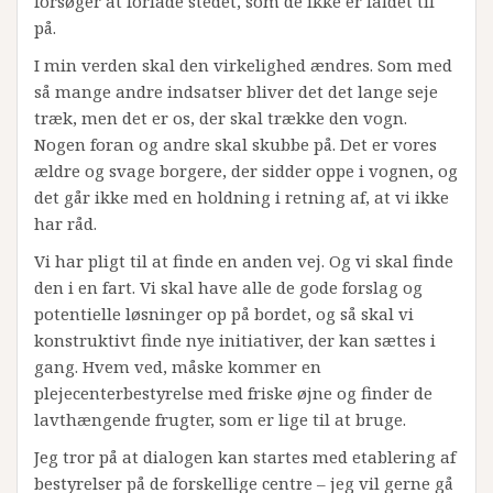
forsøger at forlade stedet, som de ikke er faldet til
på.
I min verden skal den virkelighed ændres. Som med
så mange andre indsatser bliver det det lange seje
træk, men det er os, der skal trække den vogn.
Nogen foran og andre skal skubbe på. Det er vores
ældre og svage borgere, der sidder oppe i vognen, og
det går ikke med en holdning i retning af, at vi ikke
har råd.
Vi har pligt til at finde en anden vej. Og vi skal finde
den i en fart. Vi skal have alle de gode forslag og
potentielle løsninger op på bordet, og så skal vi
konstruktivt finde nye initiativer, der kan sættes i
gang. Hvem ved, måske kommer en
plejecenterbestyrelse med friske øjne og finder de
lavthængende frugter, som er lige til at bruge.
Jeg tror på at dialogen kan startes med etablering af
bestyrelser på de forskellige centre – jeg vil gerne gå