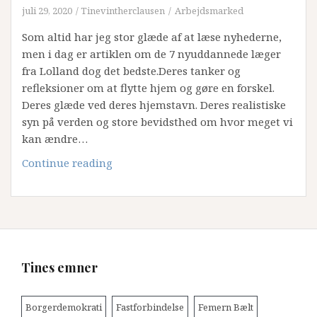
juli 29, 2020
Tinevintherclausen
Arbejdsmarked
Som altid har jeg stor glæde af at læse nyhederne,
men i dag er artiklen om de 7 nyuddannede læger
fra Lolland dog det bedste.Deres tanker og
refleksioner om at flytte hjem og gøre en forskel.
Deres glæde ved deres hjemstavn. Deres realistiske
syn på verden og store bevidsthed om hvor meget vi
kan ændre…
Tines
Continue reading
Tanker
om
voksne
børn,
der
vender
Tines emner
hjem…….
Borgerdemokrati
Fastforbindelse
Femern Bælt