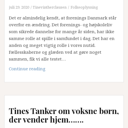
juli 29, 2020
Tinevintherclausen
Folkeoplysning
Det er almindelig kendt, at forenings Danmark står
overfor en ændring. Det forenings- og højskoleliv
som sikrede dannelse for mange år siden, har ikke
samme rolle at spille i samfundet i dag. Det har en
anden og meget vigtig rolle i vores nutid.
Fællesskaberne og glæden ved at gøre noget
sammen, fik vi alle testet…
Tines
Continue reading
Tanker
om
udviklingen
af
foreningslivet
Tines Tanker om voksne børn,
på
Lolland.
der vender hjem…….