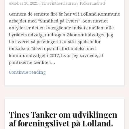
oktober 20, 2021
Tinevintherclausen
Folkesundhed
Gennem de seneste fire år har vi i Lolland Kommune
arbejdet med ”Sundhed på Tværs”. Som navnet
antyder er det en tværgående indsats mellem alle
byrådets udvalg, undtagen Økonomiudvalget. Jeg
har været så privilegeret at stå i spidsen for
indsatsen. Idéen opstod i forbindelse med
kommunalvalget i 2017, hvor jeg savnede, at
politikerne tænkte i…
“Kultur
Continue reading
på
recept”
kan
opgradere
folkesundheden
Tines Tanker om udviklingen
på
Lolland
af foreningslivet på Lolland.