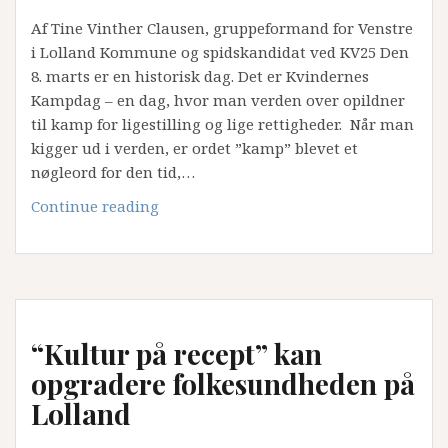
Af Tine Vinther Clausen, gruppeformand for Venstre
i Lolland Kommune og spidskandidat ved KV25 Den
8. marts er en historisk dag. Det er Kvindernes
Kampdag – en dag, hvor man verden over opildner
til kamp for ligestilling og lige rettigheder. Når man
kigger ud i verden, er ordet ”kamp” blevet et
nøgleord for den tid,…
Det
Continue reading
er
tid
til
en
Kvindernes
“Kultur på recept” kan
Fredsdag
opgradere folkesundheden på
Lolland