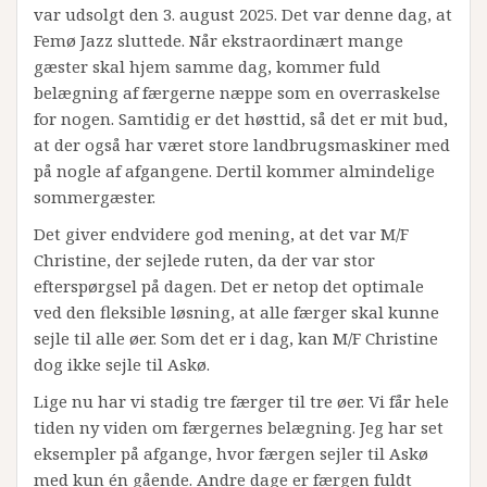
var udsolgt den 3. august 2025. Det var denne dag, at
Femø Jazz sluttede. Når ekstraordinært mange
gæster skal hjem samme dag, kommer fuld
belægning af færgerne næppe som en overraskelse
for nogen. Samtidig er det høsttid, så det er mit bud,
at der også har været store landbrugsmaskiner med
på nogle af afgangene. Dertil kommer almindelige
sommergæster.
Det giver endvidere god mening, at det var M/F
Christine, der sejlede ruten, da der var stor
efterspørgsel på dagen. Det er netop det optimale
ved den fleksible løsning, at alle færger skal kunne
sejle til alle øer. Som det er i dag, kan M/F Christine
dog ikke sejle til Askø.
Lige nu har vi stadig tre færger til tre øer. Vi får hele
tiden ny viden om færgernes belægning. Jeg har set
eksempler på afgange, hvor færgen sejler til Askø
med kun én gående. Andre dage er færgen fuldt