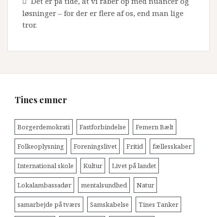
Det er på tide, at vi råber op med nuancer og
løsninger – for der er flere af os, end man lige
tror.
Tines emner
Borgerdemokrati
Fastforbindelse
Femern Bælt
Folkeoplysning
Foreningslivet
Fritid
fællesskaber
International skole
Kultur
Livet på landet
Lokalambassadør
mentalsundhed
Natur
samarbejde på tværs
Samskabelse
Tines Tanker