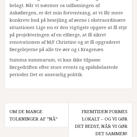
belagt. Når vi nærmer os udfasningen af
Askøfærgen, er det min forventning, at vi får mere
konkrete bud på besejling af øerne i ekstraordinære
situationer. Lige nu er den vigtigste opgave at få styr
på projekteringen af en elfærge, at få sikret
renovationen af M/F Christine og at få opgraderet
færgelejerne på alle tre øer og i Kragenæs.
Summa summarum, vi kan ikke tilpasse
færgedriften efter store events og spidsbelastede
perioder. Det er ansvarlig politik.
Indlægsnavigation
OM DE MANGE
FREMTIDEN FORMES
TOLKNINGER AF ”NÅ”
LOKALT – OG VI GØR
DET BEDST, NÅR VI GØR
DET SAMMEN!